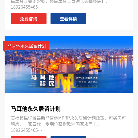
民土耳其要多少钱，移民土耳其首选【美福移民】：
18926455465…
免费咨询
查看详情
马耳他永久居留计划
马耳他永久居留计划
美福移民详解最新马耳他MPRP永久居留计划政策，可买房可
租房，一家四代一步到位获得欧洲国家永居卡：
18926455465…